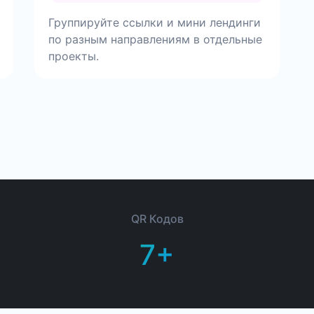
Группируйте ссылки и мини лендинги
по разным направлениям в отдельные
проекты.
QR Кодов
7+