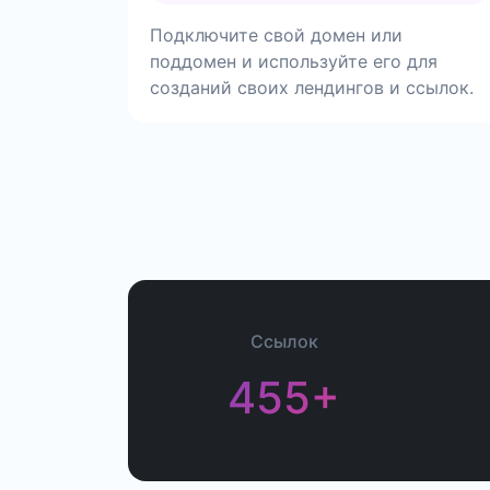
Подключите свой домен или
поддомен и используйте его для
созданий своих лендингов и ссылок.
Ссылок
455+