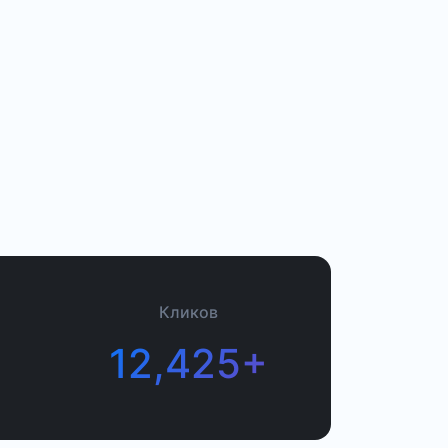
Кликов
12,425+