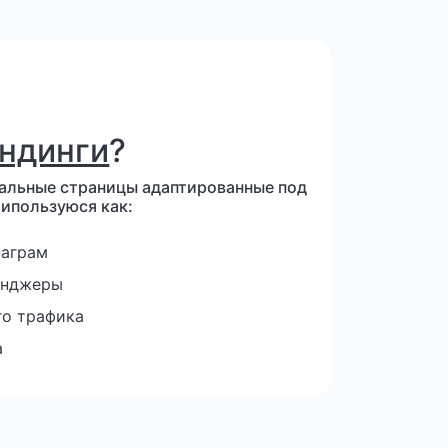
ндинги
?
нальные страницы адаптированные под
 ипользуюся как:
таграм
енджеры
го трафика
а