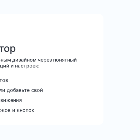
тор
ьным дизайном через понятный
ций и настроек:
тов
ли добавьте свой
движения
оков и кнопок