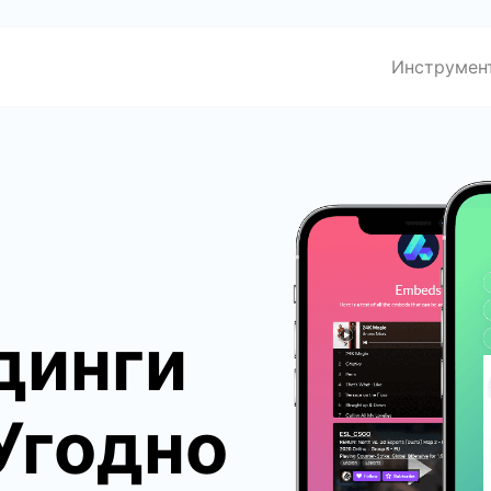
Инструмен
динги
Угодно