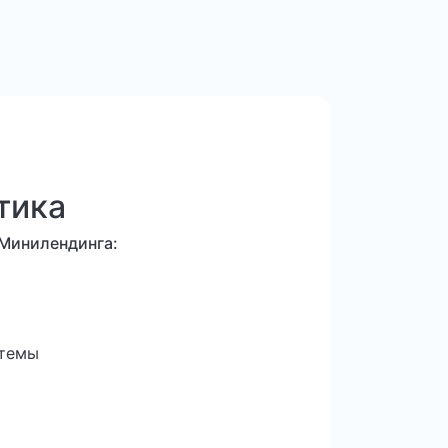
тика
 Минилендинга:
стемы